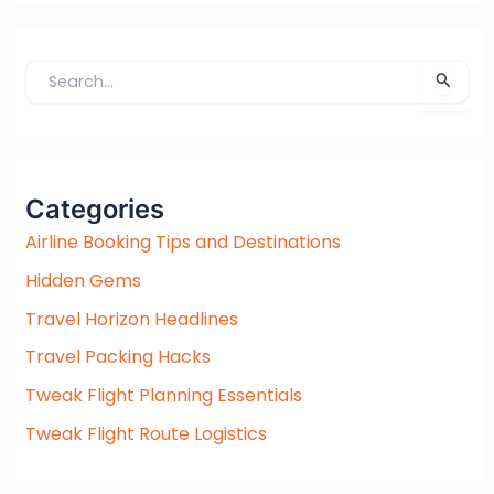
S
e
a
r
c
Categories
h
f
Airline Booking Tips and Destinations
o
Hidden Gems
r
:
Travel Horizon Headlines
Travel Packing Hacks
Tweak Flight Planning Essentials
Tweak Flight Route Logistics